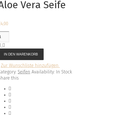
Aloe Vera Seife
€
4,00
IN DEN WARENKORB
Zur Wunschliste hinzufügen
Category:
Seifen
Availability
:
In Stock
Share this