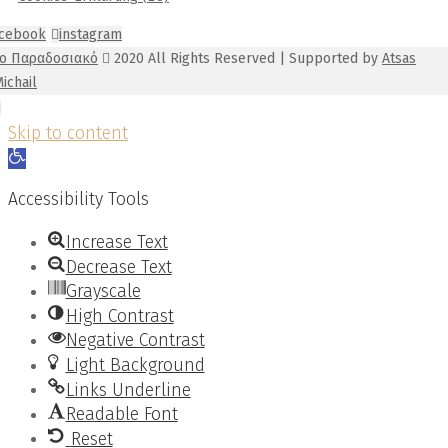
acebook
instagram
Το Παραδοσιακό
2020 All Rights Reserved | Supported by
Atsas
ichail
Skip to content
Open
toolbar
Accessibility Tools
Increase Text
Decrease Text
Grayscale
High Contrast
Negative Contrast
Light Background
Links Underline
Readable Font
Reset