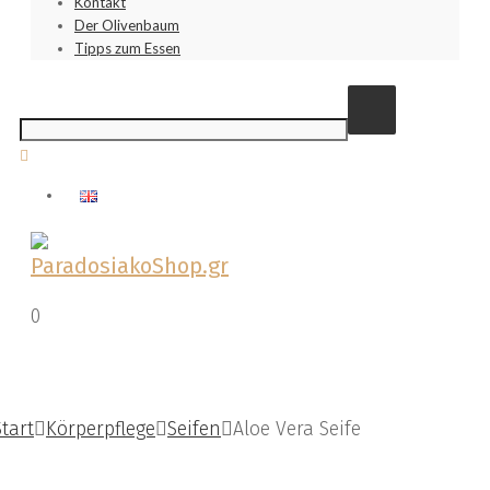
Kontakt
Der Olivenbaum
Tipps zum Essen
0
€
0,00
Zur Wunschliste hinzufügen
Start
Körperpflege
Seifen
Aloe Vera Seife