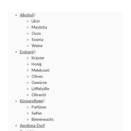
Alkohol
Likör
Masticha
Ouzo
Souma
Weine
Essbare
Kräuter
Honig
Melekouni
Oliven
Gewürze
Löffelsüße
Olivenöl
Körperpflege
Parfüme
Seifen
Bienenwachs
Apollona-Dorf