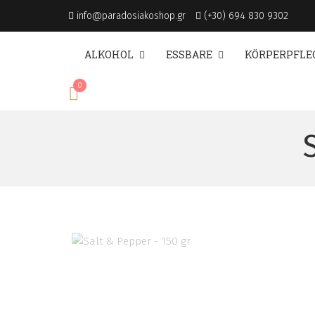
info@paradosiakoshop.gr
(+30) 694 830 9302
ALKOHOL
ESSBARE
KÖRPERPFLE
0
€
0,00