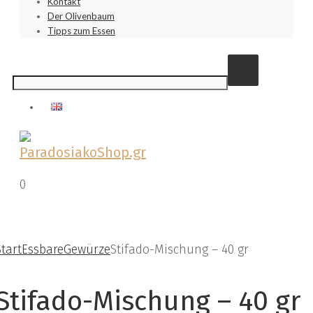
Kontakt
Der Olivenbaum
Tipps zum Essen
0
€
0,00
Zur Wunschliste hinzufügen
Start
Essbare
Gewürze
Stifado-Mischung – 40 gr
Stifado-Mischung – 40 gr