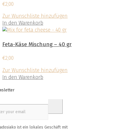
€
2,00
Zur Wunschliste hinzufügen
In den Warenkorb
Feta-Käse Mischung – 40 gr
€
2,00
Zur Wunschliste hinzufügen
In den Warenkorb
sletter
adosiako ist ein lokales Geschäft mit