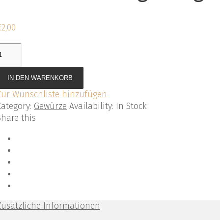
€
2,00
IN DEN WARENKORB
Zur Wunschliste hinzufügen
Category:
Gewürze
Availability
:
In Stock
Share this
Zusätzliche Informationen