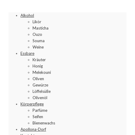
Alkohol
Likör
Masticha
Ouzo
Souma
Weine
Essbare
Kräuter
Honig
Melekouni
Oliven
Gewürze
Löffelsüße
Olivenöl
Körperpflege
Parfüme
Seifen
Bienenwachs
Apollona-Dorf